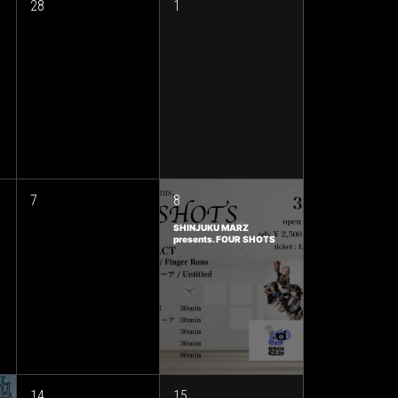
28
1
7
8
SHINJUKU MARZ
presents. FOUR SHOTS
14
15