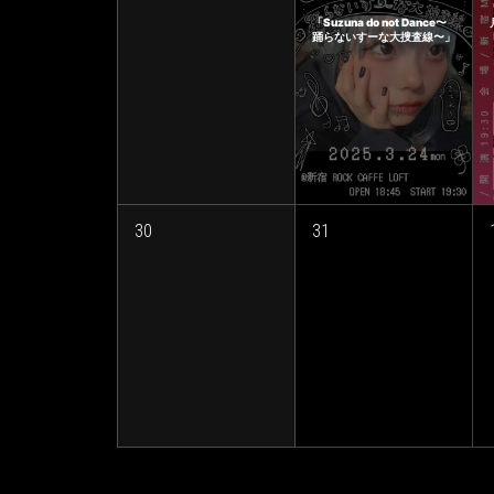
「Suzuna do not Dance〜
踊らないすーな大捜査線〜」
30
31