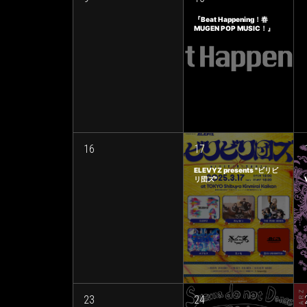
『Beat Happening！春
MUGEN POP MUSIC！』
16
17
ELEVYZ presents "ビリビ
リ団ズ"
23
24