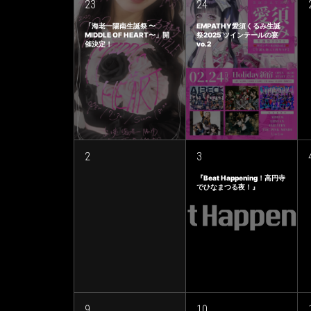
23
24
「海老一陽南生誕祭 〜
EMPATHY愛須くるみ生誕
MIDDLE OF HEART〜」開
祭2025 ツインテールの宴
催決定！
vo.2
2
3
『Beat Happening！高円寺
でひなまつる夜！』
9
10