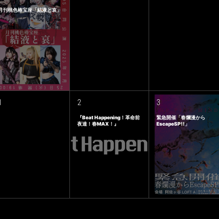
月刊桃色椿宝座「結液と哀」
1
2
3
『Beat Happening！革命前
緊急開催「春爛漫から
夜達！春MAX！』
EscapeSP!!」