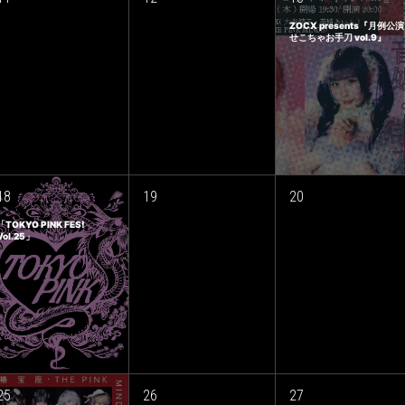
ZOCX presents『月例公演
せこちゃお手刀 vol.9』
18
19
20
「TOKYO PINK FES!
Vol.25」
25
26
27