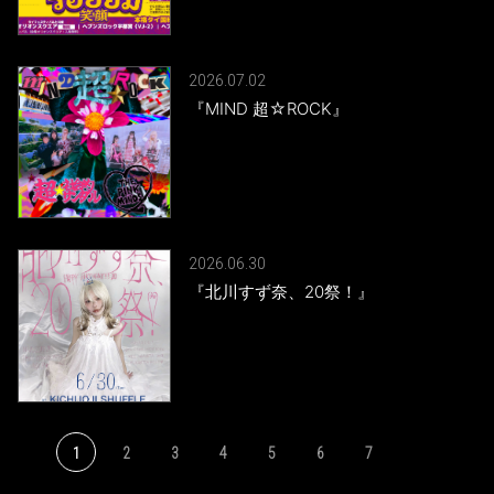
2026.07.02
『MIND 超☆ROCK』
2026.06.30
『北川すず奈、20祭！』
1
2
3
4
5
6
7