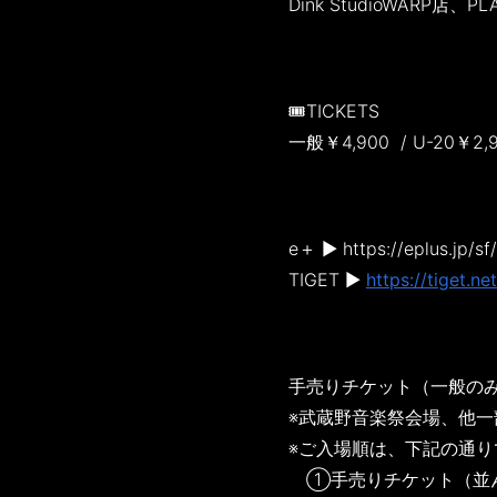
Dink StudioWARP店、PL
🎟️TICKETS
一般￥4,900 / U-20￥
e＋ ▶️ https://eplus.jp/
TIGET ▶️
https://tiget.n
手売りチケット（一般の
※武蔵野音楽祭会場、他
※ご入場順は、下記の通り
①手売りチケット（並