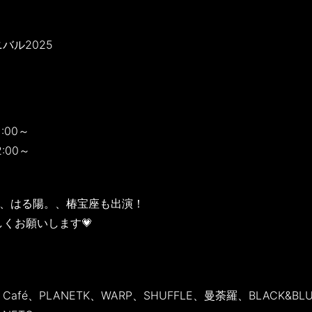
バル2025
:00～
2:00～
APA、はる陽。、椿宝座も出演！
よろしくお願いします💗
ne’s Café、PLANETK、WARP、SHUFFLE、曼荼羅、BLACK&BL