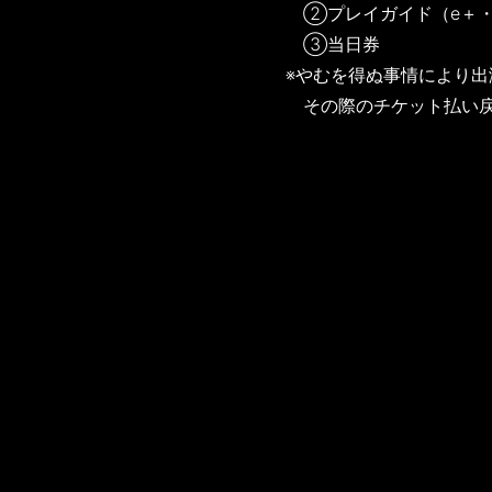
②プレイガイド（e＋・T
③当日券
※やむを得ぬ事情により
その際のチケット払い戻