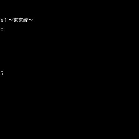
de.1"〜東京編〜
VE
15