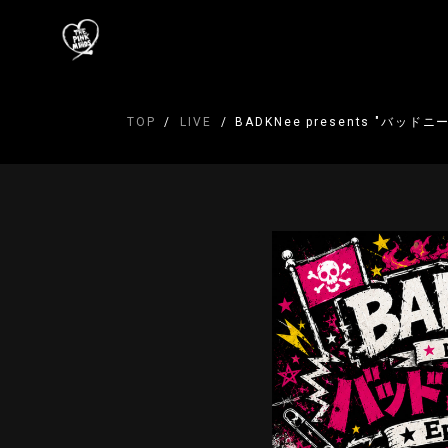
TOP
LIVE
BADKNee presents "バッドニー