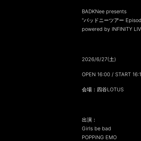
BADKNee presents
"バッドニーツアー Episo
powered by INFINITY LI
2026/6/27(土)
OPEN 16:00 / START 16:
会場：四谷LOTUS
出演：
Girls be bad
POPPiNG EMO