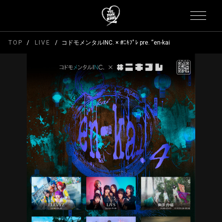
TOP
LIVE
コドモメンタルINC. × #ﾆｷﾌﾟﾚ pre. “en-kai.04”